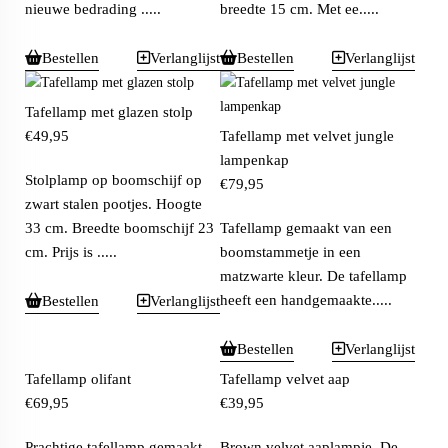
nieuwe bedrading .....
breedte 15 cm. Met ee.....
Bestellen
Verlanglijst
Bestellen
Verlanglijst
Tafellamp met glazen stolp
€
49,95
Tafellamp met velvet jungle
lampenkap
Stolplamp op boomschijf op
€
79,95
zwart stalen pootjes. Hoogte
33 cm. Breedte boomschijf 23
Tafellamp gemaakt van een
cm. Prijs is .....
boomstammetje in een
matzwarte kleur. De tafellamp
heeft een handgemaakte.....
Bestellen
Verlanglijst
Bestellen
Verlanglijst
Tafellamp olifant
Tafellamp velvet aap
€
69,95
€
39,95
Prachtige tafellamp gemaakt
Brown velvet aaplampje. De