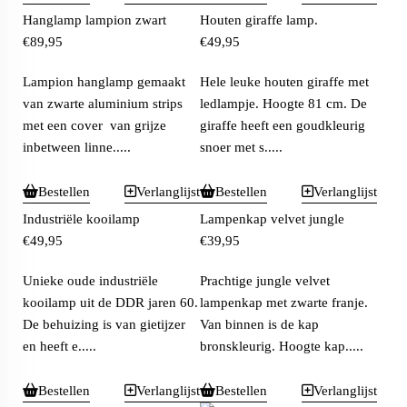
Hanglamp lampion zwart
Houten giraffe lamp.
€
89,95
€
49,95
Lampion hanglamp gemaakt
Hele leuke houten giraffe met
van zwarte aluminium strips
ledlampje. Hoogte 81 cm. De
met een cover van grijze
giraffe heeft een goudkleurig
inbetween linne.....
snoer met s.....
Bestellen
Verlanglijst
Bestellen
Verlanglijst
Industriële kooilamp
Lampenkap velvet jungle
€
49,95
€
39,95
Unieke oude industriële
Prachtige jungle velvet
kooilamp uit de DDR jaren 60.
lampenkap met zwarte franje.
De behuizing is van gietijzer
Van binnen is de kap
en heeft e.....
bronskleurig. Hoogte kap.....
Bestellen
Verlanglijst
Bestellen
Verlanglijst