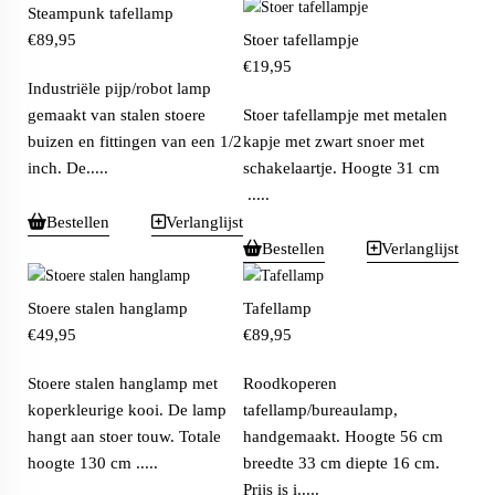
Steampunk tafellamp
€
89,95
Stoer tafellampje
€
19,95
Industriële pijp/robot lamp
gemaakt van stalen stoere
Stoer tafellampje met metalen
buizen en fittingen van een 1/2
kapje met zwart snoer met
inch. De.....
schakelaartje. Hoogte 31 cm
.....
Bestellen
Verlanglijst
Bestellen
Verlanglijst
Stoere stalen hanglamp
Tafellamp
€
49,95
€
89,95
Stoere stalen hanglamp met
Roodkoperen
koperkleurige kooi. De lamp
tafellamp/bureaulamp,
hangt aan stoer touw. Totale
handgemaakt. Hoogte 56 cm
hoogte 130 cm .....
breedte 33 cm diepte 16 cm.
Prijs is i.....