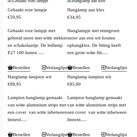
Gehaakt roze lampje
Hanglamp aan klos
€
59,95
€
34,95
Gehaakt roze lampje met
Hanglampje met mintgroen
gebreid snoer met witte stekker
snoer aan een wit houten
en schakelaartje. De ledlamp
ophangklos. De fitting heeft
E27 100 lumen .....
een grote witte fitt.....
Bestellen
Verlanglijst
Bestellen
Verlanglijst
Hanglamp lampion wit
Hanglamp lampion wit
€
89,95
€
85,00
Lampion hanglamp gemaakt
Lampion hanglamp gemaakt
van witte aluminium strips met
van witte aluminium strips met
een cover van witte inbetween
een cover van witte inbetween
linnenl.....
linnenl.....
Bestellen
Verlanglijst
Bestellen
Verlanglijst