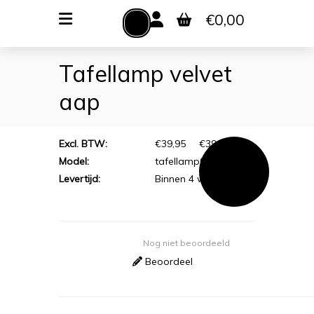
Zoeken
€0,00
MENU
Tafellamp velvet
VERLICHTING
TOILETACCESSOIRES
aap
WOONACCESSOIRES
Excl. BTW:
€39,95
€
39,95
Model:
tafellamp08
Levertijd:
Binnen 4 werkdagen
Nog niet beoordeeld
Beoordeel