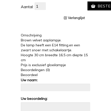
BESTE
Aantal:
Verlanglijst
Omschrijving
Brown velvet aaplampje.
De lamp heeft een E14 fitting.en een
zwart snoer met schakelaartje.
Hoogte 30 cm breedte 16,5 cm diepte 15
cm
Prijs is exclusief gloeilampje
Beoordelingen (0)
Beoordeel
Uw naam:
Uw beoordeling: