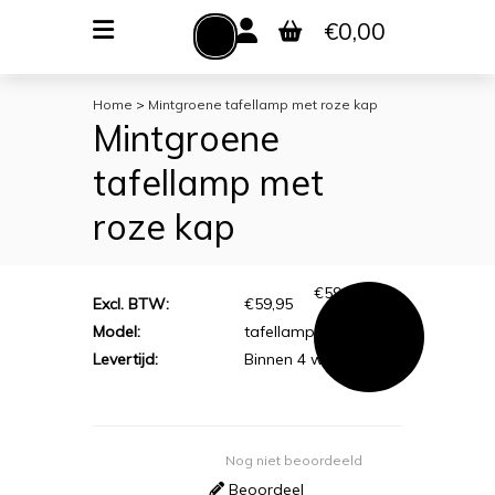
Zoeken
€0,00
MENU
Home
>
Mintgroene tafellamp met roze kap
VERLICHTING
Mintgroene
TOILETACCESSOIRES
tafellamp met
WOONACCESSOIRES
roze kap
€
59,95
Excl. BTW:
€59,95
Model:
tafellamp mintgroen
Levertijd:
Binnen 4 werkdagen
Nog niet beoordeeld
Beoordeel