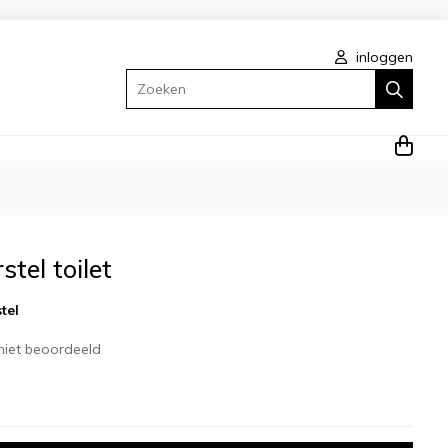
inloggen
Zoeken
tel toilet
tel
niet beoordeeld