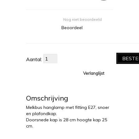
Nog niet beoordeeld
Beoordeel
BESTE
Aantal:
Verlanglijst
Omschrijving
Melkbus hanglamp met fitting E27, snoer
en plafondkap.
Doorsnede kap is 28 cm hoogte kap 25
cm.