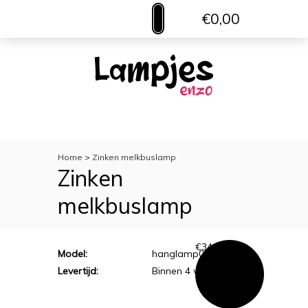
€0,00
MENU
VERLICHTING
TOILETACCESSOIRES
WOONACCESSOIRES
Home
>
Zinken melkbuslamp
Zinken
melkbuslamp
€
34,95
Model:
hanglamp05
Levertijd:
Binnen 4 werkdagen