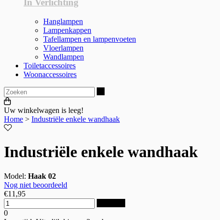
In Verlichting
Hanglampen
Lampenkappen
Tafellampen en lampenvoeten
Vloerlampen
Wandlampen
Toiletaccessoires
Woonaccessoires
Zoeken
Uw winkelwagen is leeg!
Home
>
Industriële enkele wandhaak
Industriële enkele wandhaak
Model:
Haak 02
Nog niet beoordeeld
€
11,95
Bestellen
0