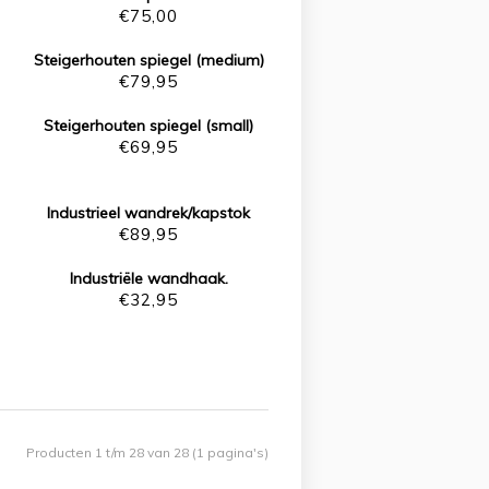
€
75,00
Steigerhouten spiegel (medium)
€
79,95
Steigerhouten spiegel (small)
€
69,95
Industrieel wandrek/kapstok
€
89,95
Industriële wandhaak.
€
32,95
Producten 1 t/m 28 van 28 (1 pagina's)