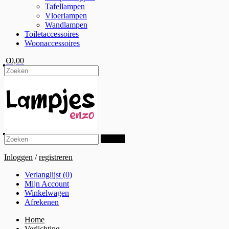
Tafellampen
Vloerlampen
Wandlampen
Toiletaccessoires
Woonaccessoires
€0,00
Zoeken
Inloggen
/
registreren
Verlanglijst (0)
Mijn Account
Winkelwagen
Afrekenen
Home
Verlichting