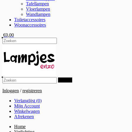
Tafellampen
Vloerlampen
Wandlampen
Toiletaccessoires
Woonaccessoires
€0,00
Zoeken
Inloggen
/
registreren
Verlanglijst (0)
Mijn Account
Winkelwagen
Afrekenen
Home
Verlichting