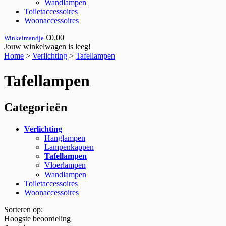
Wandlampen
Toiletaccessoires
Woonaccessoires
€0,00
Winkelmandje
Jouw winkelwagen is leeg!
Home
>
Verlichting
>
Tafellampen
Tafellampen
Categorieën
Verlichting
Hanglampen
Lampenkappen
Tafellampen
Vloerlampen
Wandlampen
Toiletaccessoires
Woonaccessoires
Sorteren op:
Hoogste beoordeling