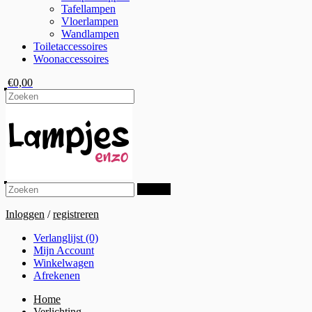
Tafellampen
Vloerlampen
Wandlampen
Toiletaccessoires
Woonaccessoires
€0,00
Zoeken
Inloggen
/
registreren
Verlanglijst (0)
Mijn Account
Winkelwagen
Afrekenen
Home
Verlichting