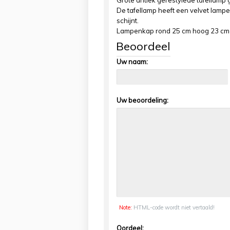
Grote antiek gerestylede tafellam
De tafellamp heeft een velvet lamp
schijnt.
Lampenkap rond 25 cm hoog 23 cm
Beoordeel
Uw naam:
Uw beoordeling:
Note:
HTML-code wordt niet vertaald!
Oordeel: