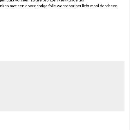
p gemaakt van een zware bronzen kerkkandelaar.
enkap met een doorzichtige folie waardoor het licht mooi doorheen