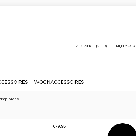
VERLANGLIJST (0)
MIJN ACC
CCESSOIRES
WOONACCESSOIRES
lamp brons
€
79,95