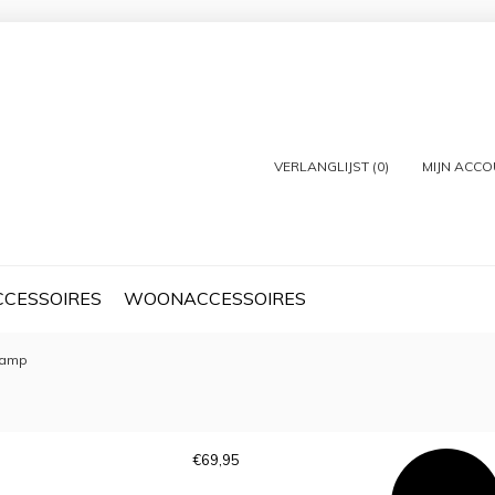
VERLANGLIJST (0)
MIJN ACC
CCESSOIRES
WOONACCESSOIRES
lamp
€
69,95