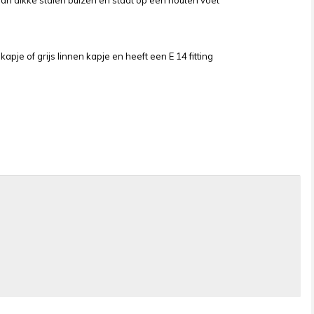
van dikke stalen buizen en staat op een houten voet
apje of grijs linnen kapje en heeft een E 14 fitting