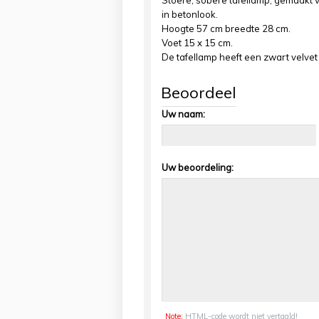
Stoere, sobere tafellamp, gemaakt 
in betonlook.
Hoogte 57 cm breedte 28 cm.
Voet 15 x 15 cm.
De tafellamp heeft een zwart velvet k
Beoordeel
Uw naam:
Uw beoordeling:
Note:
HTML-code wordt niet vertaald!