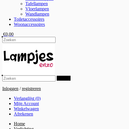
Tafellampen
Vloerlampen
Wandlampen
Toiletaccessoires
Woonaccessoires
€0,00
Zoeken
Inloggen
/
registreren
Verlanglijst (0)
Mijn Account
Winkelwagen
Afrekenen
Home
Verlichting