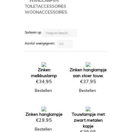
WANDLAMPEN
TOILETACCESSOIRES
WOONACCESSOIRES
Sorteren op:
Hoogste beoordeling
Aantal weergegeven:
50
Zinken
Zinken hanglampje
melkbuslamp
aan stoer touw.
€
34,95
€
37,95
Bestellen
Bestellen
Zinken hanglampje
Touwlampje met
€
29,95
zwart metalen
kapje
Bestellen
€
39,95