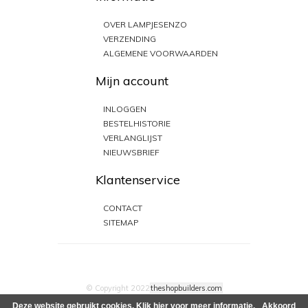
OVER LAMPJESENZO
VERZENDING
ALGEMENE VOORWAARDEN
Mijn account
INLOGGEN
BESTELHISTORIE
VERLANGLIJST
NIEUWSBRIEF
Klantenservice
CONTACT
SITEMAP
© Copyright 2022
theshopbuilders.com
Deze website gebruikt cookies.
Klik hier
voor meer informatie.
Akkoord