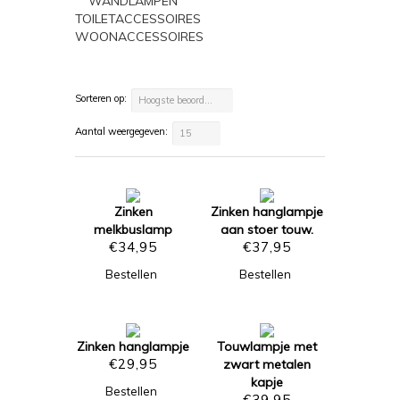
WANDLAMPEN
TOILETACCESSOIRES
WOONACCESSOIRES
Sorteren op:
Hoogste beoordeling
Aantal weergegeven:
15
Zinken
Zinken hanglampje
melkbuslamp
aan stoer touw.
€
34,95
€
37,95
Bestellen
Bestellen
Zinken hanglampje
Touwlampje met
€
29,95
zwart metalen
kapje
Bestellen
€
39,95