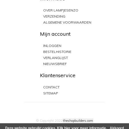
OVER LAMPJESENZO
VERZENDING
ALGEMENE VOORWAARDEN
Mijn account
INLOGGEN
BESTELHISTORIE
VERLANGLIJST
NIEUWSBRIEF
Klantenservice
CONTACT
SITEMAP
© Copyright 2022
theshopbuilders.com
Deze website gebruikt cookies.
Klik hier
voor meer informatie.
Akkoord