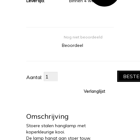
Levertijd:
Binnen 4 werkdagen
Nog niet beoordeeld
Beoordeel
BESTE
Aantal:
Verlanglijst
Omschrijving
Stoere stalen hanglamp met
koperkleurige kooi.
De lamp hangt aan stoer touw.