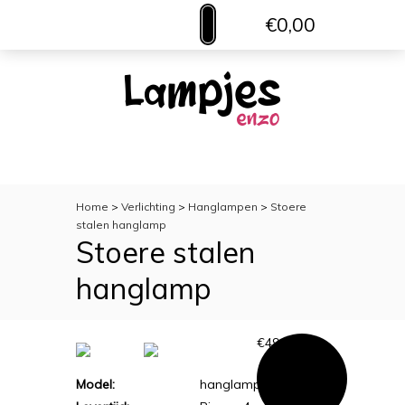
€0,00
MENU
VERLICHTING
TOILETACCESSOIRES
WOONACCESSOIRES
Home
>
Verlichting
>
Hanglampen
>
Stoere
stalen hanglamp
Stoere stalen
hanglamp
€
49,95
Model:
hanglamp09