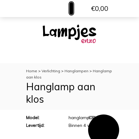
€0,00
MENU
VERLICHTING
TOILETACCESSOIRES
WOONACCESSOIRES
Home
>
Verlichting
>
Hanglampen
>
Hanglamp
aan klos
Hanglamp aan
klos
Model:
hanglamp07
€
34,95
Levertijd:
Binnen 4 werkdagen