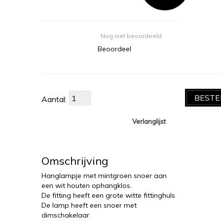
Nog niet beoordeeld
Beoordeel
BESTE
Aantal:
Verlanglijst
Omschrijving
Hanglampje met mintgroen snoer aan
een wit houten ophangklos.
De fitting heeft een grote witte fittinghuls
De lamp heeft een snoer met
dimschakelaar.