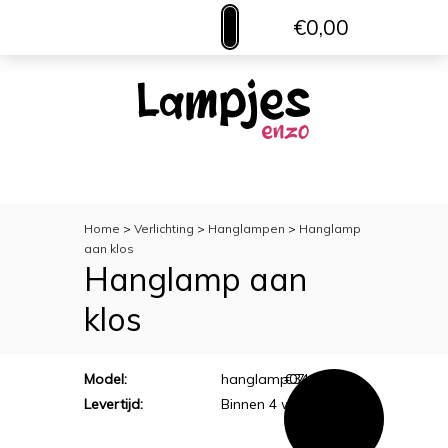
€0,00
MENU
VERLICHTING
TOILETACCESSOIRES
WOONACCESSOIRES
Home
>
Verlichting
>
Hanglampen
>
Hanglamp
aan klos
Hanglamp aan
klos
Model:
hanglamp07
€
34,95
Levertijd:
Binnen 4 werkdagen