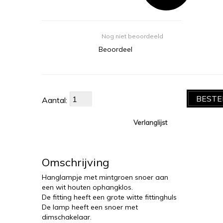
Nog niet beoordeeld
Beoordeel
BESTE
Aantal:
Verlanglijst
Omschrijving
Hanglampje met mintgroen snoer aan
een wit houten ophangklos.
De fitting heeft een grote witte fittinghuls
De lamp heeft een snoer met
dimschakelaar.