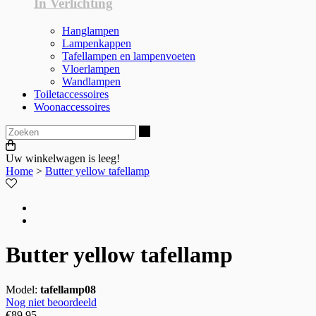
In Verlichting
Hanglampen
Lampenkappen
Tafellampen en lampenvoeten
Vloerlampen
Wandlampen
Toiletaccessoires
Woonaccessoires
Zoeken
Uw winkelwagen is leeg!
Home
>
Butter yellow tafellamp
Butter yellow tafellamp
Model:
tafellamp08
Nog niet beoordeeld
€
89,95