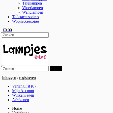
Tafellampen
Vloerlampen
Wandlampen
Toiletaccessoires
Woonaccessoires
€0,00
Zoeken
Inloggen
/
registreren
Verlanglijst (0)
Mijn Account
Winkelwagen
Afrekenen
Home
Verlichting